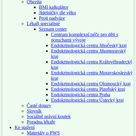
Obezita
BMI kalkulátor
Jídelníčky dle věku
Proti nadváze
Lékaři specialisté
Seznam center
Centrum komplexní péče pro děti s
poruchami vývoje
Endokrinologická centra Jihočeský kraj
Endokrinologická centra Jihomoravský
kraj
Endokrinologická centra Královéhradecký
kraj
Endokrinologická centra Moravskoslezský
kraj
Endokrinologická centra Olomoucký kraj
Endokrinologická centra Plzeňský kraj
Endokrinologická centra Praha
Endokrinologická centra Ústecký kraj
Časté dotazy
Slovník
Sociálně právní koutek
Poradna lékaře
Ke stažení
Materiály o PWS