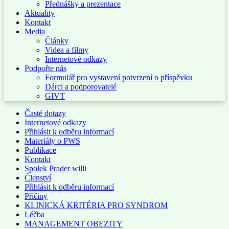
Přednášky a prezentace
Aktuality
Kontakt
Media
Články
Videa a filmy
Internetové odkazy
Podpořte nás
Formulář pro vystavení potvrzení o příspěvku
Dárci a podporovatelé
GIVT
Časté dotazy
Internetové odkazy
Přihlásit k odběru informací
Materiály o PWS
Publikace
Kontakt
Spolek Prader willi
Členství
Přihlásit k odběru informací
Příčiny
KLINICKÁ KRITÉRIA PRO SYNDROM
Léčba
MANAGEMENT OBEZITY