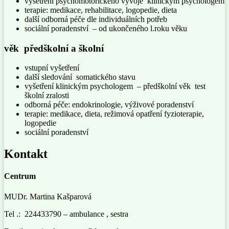
vyšetření psychomotorického vývoje klinickým psychologem
terapie: medikace, rehabilitace, logopedie, dieta
další odborná péče dle individuálních potřeb
sociální poradenství – od ukončeného l.roku věku
věk předškolní a školní
vstupní vyšetření
další sledování somatického stavu
vyšetření klinickým psychologem – předškolní věk test
školní zralosti
odborná péče: endokrinologie, výživové poradenství
terapie: medikace, dieta, režimová opatření fyzioterapie,
logopedie
sociální poradenství
Kontakt
Centrum
MUDr. Martina Kašparová
Tel .: 224433790 – ambulance , sestra