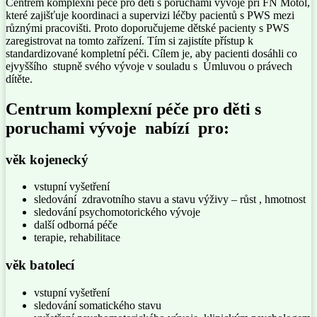
Centrem komplexní péče pro děti s poruchami vývoje při FN Motol,
které zajišťuje koordinaci a supervizi léčby pacientů s PWS mezi
různými pracovišti. Proto doporučujeme dětské pacienty s PWS
zaregistrovat na tomto zařízení. Tím si zajistíte přístup k
standardizované kompletní péči. Cílem je, aby pacienti dosáhli co
ejvyššího stupně svého vývoje v souladu s Úmluvou o právech
dítěte.
Centrum komplexní péče pro děti s
poruchami vývoje nabízí pro:
věk kojenecký
vstupní vyšetření
sledování zdravotního stavu a stavu výživy – růst , hmotnost
sledování psychomotorického vývoje
další odborná péče
terapie, rehabilitace
věk batolecí
vstupní vyšetření
sledování somatického stavu