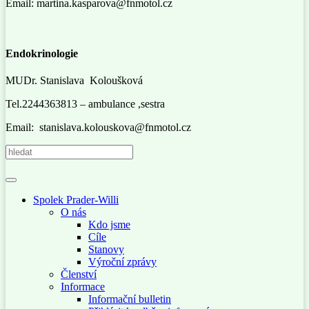
Email:
martina.kasparova@fnmotol.cz
Endokrinologie
MUDr. Stanislava Koloušková
Tel.2244363813 – ambulance ,sestra
Email: stanislava.kolouskova@fnmotol.cz
Spolek Prader-Willi
O nás
Kdo jsme
Cíle
Stanovy
Výroční zprávy
Členství
Informace
Informační bulletin