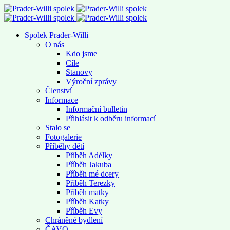
Spolek Prader-Willi
O nás
Kdo jsme
Cíle
Stanovy
Výroční zprávy
Členství
Informace
Informační bulletin
Přihlásit k odběru informací
Stalo se
Fotogalerie
Příběhy dětí
Příběh Adélky
Příběh Jakuba
Příběh mé dcery
Příběh Terezky
Příběh matky
Příběh Katky
Příběh Evy
Chráněné bydlení
ČAVO