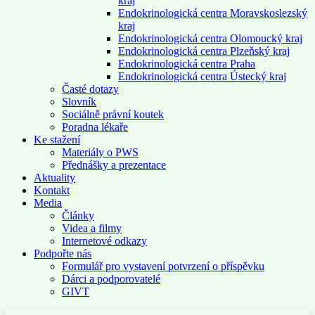
kraj
Endokrinologická centra Moravskoslezský
kraj
Endokrinologická centra Olomoucký kraj
Endokrinologická centra Plzeňský kraj
Endokrinologická centra Praha
Endokrinologická centra Ústecký kraj
Časté dotazy
Slovník
Sociálně právní koutek
Poradna lékaře
Ke stažení
Materiály o PWS
Přednášky a prezentace
Aktuality
Kontakt
Media
Články
Videa a filmy
Internetové odkazy
Podpořte nás
Formulář pro vystavení potvrzení o příspěvku
Dárci a podporovatelé
GIVT