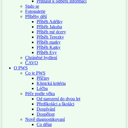
Přihlásit k odběru informací
Stalo se
Fotogalerie
Příběhy dětí
Příběh Adélky
Příběh Jakuba
Příběh mé dcery
Příběh Terezky
Příběh matky
Příběh Katky
Příběh Evy
Chráněné bydlení
ČAVO
O PWS
Co je PWS
Příčiny
Klinická kritéria
Léčba
Péče podle věku
Od narození do dvou let
Předškoláci a školáci
Dospívání
Dospělost
Nově diagnostikovaní
Co dělat