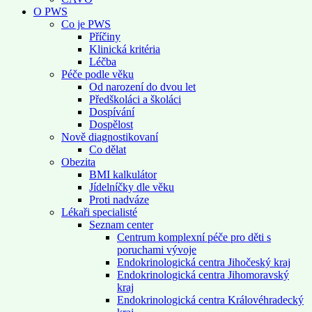
O PWS
Co je PWS
Příčiny
Klinická kritéria
Léčba
Péče podle věku
Od narození do dvou let
Předškoláci a školáci
Dospívání
Dospělost
Nově diagnostikovaní
Co dělat
Obezita
BMI kalkulátor
Jídelníčky dle věku
Proti nadváze
Lékaři specialisté
Seznam center
Centrum komplexní péče pro děti s
poruchami vývoje
Endokrinologická centra Jihočeský kraj
Endokrinologická centra Jihomoravský
kraj
Endokrinologická centra Královéhradecký