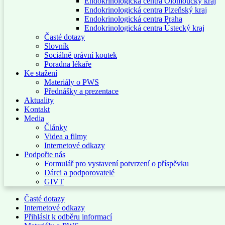
Endokrinologická centra Olomoucký kraj
Endokrinologická centra Plzeňský kraj
Endokrinologická centra Praha
Endokrinologická centra Ústecký kraj
Časté dotazy
Slovník
Sociálně právní koutek
Poradna lékaře
Ke stažení
Materiály o PWS
Přednášky a prezentace
Aktuality
Kontakt
Media
Články
Videa a filmy
Internetové odkazy
Podpořte nás
Formulář pro vystavení potvrzení o příspěvku
Dárci a podporovatelé
GIVT
Časté dotazy
Internetové odkazy
Přihlásit k odběru informací