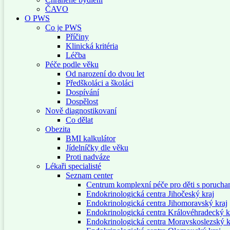
ČAVO
O PWS
Co je PWS
Příčiny
Klinická kritéria
Léčba
Péče podle věku
Od narození do dvou let
Předškoláci a školáci
Dospívání
Dospělost
Nově diagnostikovaní
Co dělat
Obezita
BMI kalkulátor
Jídelníčky dle věku
Proti nadváze
Lékaři specialisté
Seznam center
Centrum komplexní péče pro děti s porucha
Endokrinologická centra Jihočeský kraj
Endokrinologická centra Jihomoravský kraj
Endokrinologická centra Královéhradecký k
Endokrinologická centra Moravskoslezský k