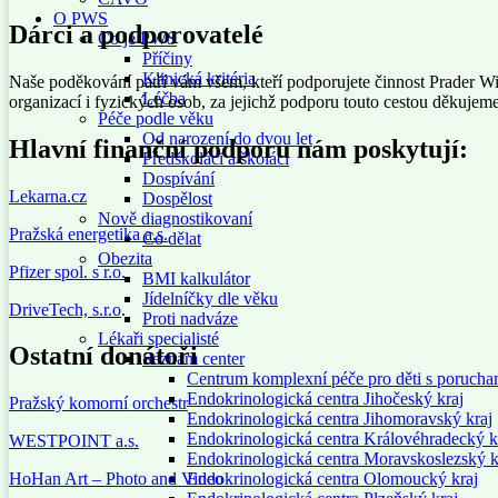
O PWS
Dárci a podporovatelé
Co je PWS
Příčiny
Klinická kritéria
Naše poděkování patří vám všem, kteří podporujete činnost Prader Wil
Léčba
organizací i fyzických osob, za jejichž podporu touto cestou děkujeme
Péče podle věku
Od narození do dvou let
Hlavní finanční podporu nám poskytují:
Předškoláci a školáci
Dospívání
Lekarna.cz
Dospělost
Nově diagnostikovaní
Pražská energetika a.s.
Co dělat
Obezita
Pfizer spol. s r.o.
BMI kalkulátor
Jídelníčky dle věku
DriveTech, s.r.o
.
Proti nadváze
Lékaři specialisté
Ostatní donátoři
Seznam center
Centrum komplexní péče pro děti s porucha
Endokrinologická centra Jihočeský kraj
Pražský komorní orchestr
Endokrinologická centra Jihomoravský kraj
Endokrinologická centra Královéhradecký k
WESTPOINT a.s.
Endokrinologická centra Moravskoslezský k
Endokrinologická centra Olomoucký kraj
HoHan Art – Photo and Video