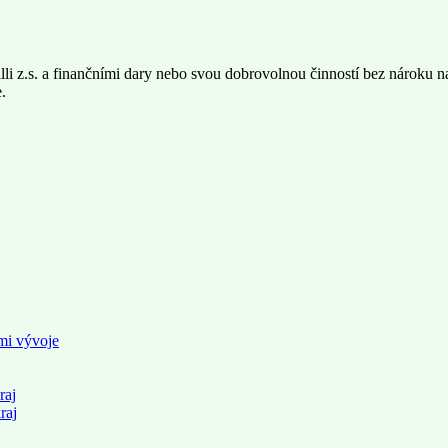
li z.s. a finančními dary nebo svou dobrovolnou činností bez nároku na
.
mi vývoje
raj
raj