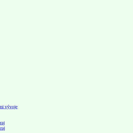
mi vývoje
raj
raj