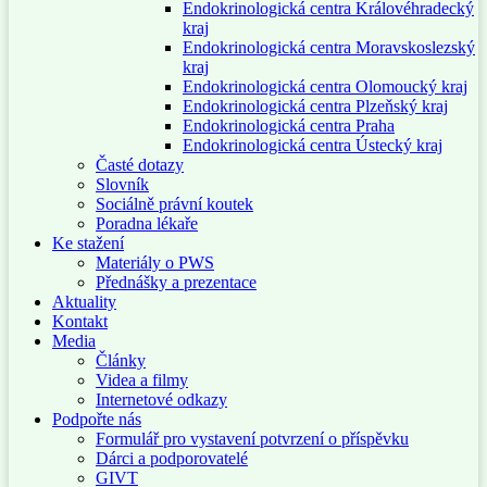
Endokrinologická centra Královéhradecký
kraj
Endokrinologická centra Moravskoslezský
kraj
Endokrinologická centra Olomoucký kraj
Endokrinologická centra Plzeňský kraj
Endokrinologická centra Praha
Endokrinologická centra Ústecký kraj
Časté dotazy
Slovník
Sociálně právní koutek
Poradna lékaře
Ke stažení
Materiály o PWS
Přednášky a prezentace
Aktuality
Kontakt
Media
Články
Videa a filmy
Internetové odkazy
Podpořte nás
Formulář pro vystavení potvrzení o příspěvku
Dárci a podporovatelé
GIVT