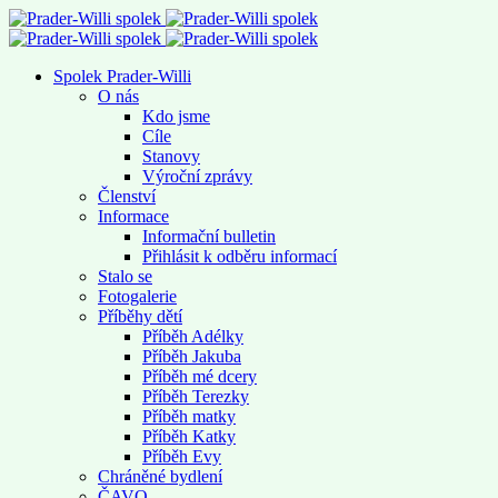
Spolek Prader-Willi
O nás
Kdo jsme
Cíle
Stanovy
Výroční zprávy
Členství
Informace
Informační bulletin
Přihlásit k odběru informací
Stalo se
Fotogalerie
Příběhy dětí
Příběh Adélky
Příběh Jakuba
Příběh mé dcery
Příběh Terezky
Příběh matky
Příběh Katky
Příběh Evy
Chráněné bydlení
ČAVO