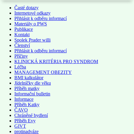
Časté dotazy
Internetové odkazy
Přihlásit k odběru informací
Materiály o PWS
Publikace
Kontakt
Spolek Prader willi
Členství
Přihlásit k odběru informací
Příčiny
KLINICKÁ KRITÉRIA PRO SYNDROM
Léčba
MANAGEMENT OBEZITY
BMI kalkulátor
Jídelníčky dle věku
Příběh matky
Informační bulletin
Informace
Příběh Katky
ČAVO
Chráněné bydlení
Příběh Evy
GIVT
protinadváze