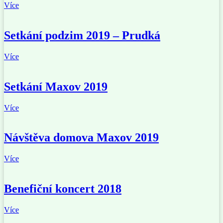
Více
Setkání podzim 2019 – Prudká
Více
Setkání Maxov 2019
Více
Návštěva domova Maxov 2019
Více
Benefiční koncert 2018
Více