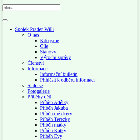
Spolek Prader-Willi
O nás
Kdo jsme
Cíle
Stanovy
Výroční zprávy
Členství
Informace
Informační bulletin
Přihlásit k odběru informací
Stalo se
Fotogalerie
Příběhy dětí
Příběh Adélky
Příběh Jakuba
Příběh mé dcery
Příběh Terezky
Příběh matky
Příběh Katky
Příběh Evy