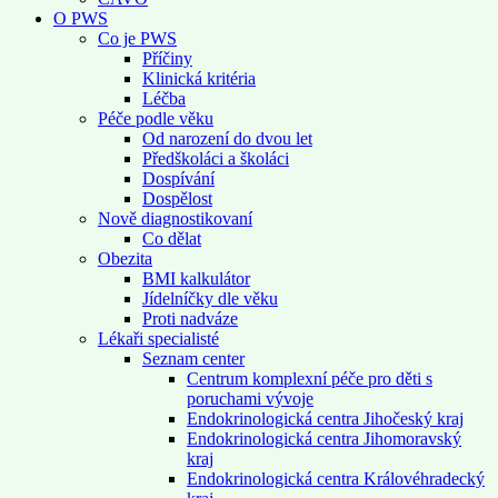
O PWS
Co je PWS
Příčiny
Klinická kritéria
Léčba
Péče podle věku
Od narození do dvou let
Předškoláci a školáci
Dospívání
Dospělost
Nově diagnostikovaní
Co dělat
Obezita
BMI kalkulátor
Jídelníčky dle věku
Proti nadváze
Lékaři specialisté
Seznam center
Centrum komplexní péče pro děti s
poruchami vývoje
Endokrinologická centra Jihočeský kraj
Endokrinologická centra Jihomoravský
kraj
Endokrinologická centra Královéhradecký