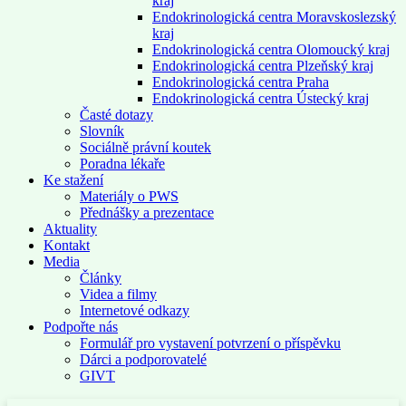
kraj
Endokrinologická centra Moravskoslezský
kraj
Endokrinologická centra Olomoucký kraj
Endokrinologická centra Plzeňský kraj
Endokrinologická centra Praha
Endokrinologická centra Ústecký kraj
Časté dotazy
Slovník
Sociálně právní koutek
Poradna lékaře
Ke stažení
Materiály o PWS
Přednášky a prezentace
Aktuality
Kontakt
Media
Články
Videa a filmy
Internetové odkazy
Podpořte nás
Formulář pro vystavení potvrzení o příspěvku
Dárci a podporovatelé
GIVT