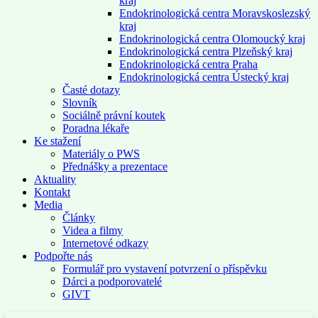
kraj
Endokrinologická centra Moravskoslezský
kraj
Endokrinologická centra Olomoucký kraj
Endokrinologická centra Plzeňský kraj
Endokrinologická centra Praha
Endokrinologická centra Ústecký kraj
Časté dotazy
Slovník
Sociálně právní koutek
Poradna lékaře
Ke stažení
Materiály o PWS
Přednášky a prezentace
Aktuality
Kontakt
Media
Články
Videa a filmy
Internetové odkazy
Podpořte nás
Formulář pro vystavení potvrzení o příspěvku
Dárci a podporovatelé
GIVT