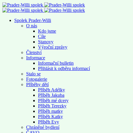
Spolek Prader-Willi
O nás
Kdo jsme
Cíle
Stanovy
Výroční zprávy
Členství
Informace
Informační bulletin
Přihlásit k odběru informací
Stalo se
Fotogalerie
Příběhy dětí
Příběh Adélky
Příběh Jakuba
Příběh mé dcery
Příběh Terezky
Příběh matky
Příběh Katky
Příběh Evy
Chráněné bydlení
ČAVO