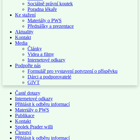
Sociálně právní koutek
Poradna lékaře
Ke stažení
Materiály o PWS
Přednášky a prezentace
Aktuality
Kontakt
Media
Články
Videa a filmy
Internetové odkazy
Podpořte nás
Formulář pro vystavení potvrzení o příspěvku
Dárci a podporovatelé
GIVT
Časté dotazy
Internetové odkazy
Přihlásit k odběru informací
Materiály o PWS
Publikace
Kontakt
Spolek Prader willi
Členství
Přihlásit k odběru informací