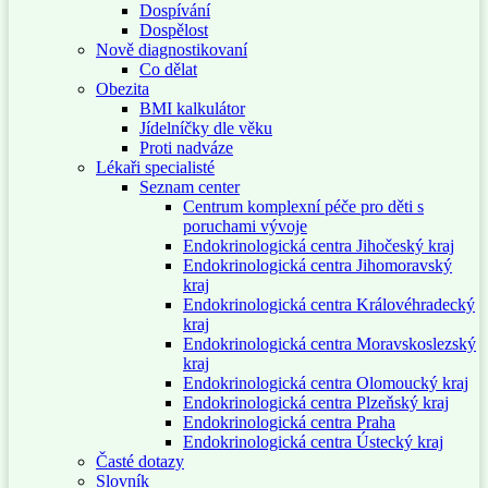
Dospívání
Dospělost
Nově diagnostikovaní
Co dělat
Obezita
BMI kalkulátor
Jídelníčky dle věku
Proti nadváze
Lékaři specialisté
Seznam center
Centrum komplexní péče pro děti s
poruchami vývoje
Endokrinologická centra Jihočeský kraj
Endokrinologická centra Jihomoravský
kraj
Endokrinologická centra Královéhradecký
kraj
Endokrinologická centra Moravskoslezský
kraj
Endokrinologická centra Olomoucký kraj
Endokrinologická centra Plzeňský kraj
Endokrinologická centra Praha
Endokrinologická centra Ústecký kraj
Časté dotazy
Slovník