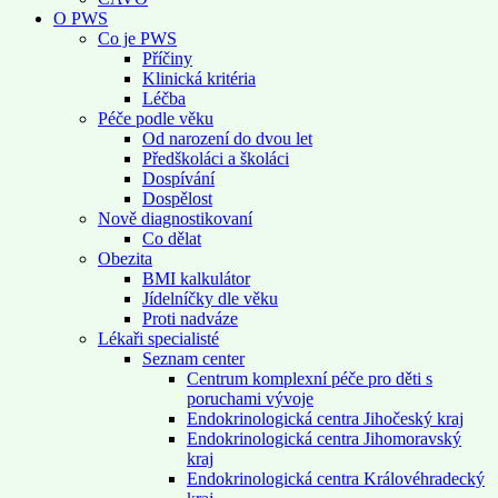
O PWS
Co je PWS
Příčiny
Klinická kritéria
Léčba
Péče podle věku
Od narození do dvou let
Předškoláci a školáci
Dospívání
Dospělost
Nově diagnostikovaní
Co dělat
Obezita
BMI kalkulátor
Jídelníčky dle věku
Proti nadváze
Lékaři specialisté
Seznam center
Centrum komplexní péče pro děti s
poruchami vývoje
Endokrinologická centra Jihočeský kraj
Endokrinologická centra Jihomoravský
kraj
Endokrinologická centra Královéhradecký