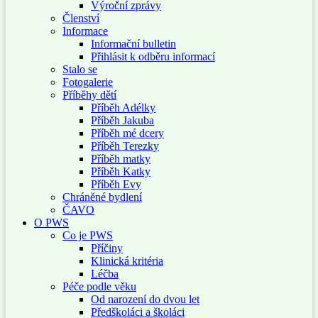
Výroční zprávy
Členství
Informace
Informační bulletin
Přihlásit k odběru informací
Stalo se
Fotogalerie
Příběhy dětí
Příběh Adélky
Příběh Jakuba
Příběh mé dcery
Příběh Terezky
Příběh matky
Příběh Katky
Příběh Evy
Chráněné bydlení
ČAVO
O PWS
Co je PWS
Příčiny
Klinická kritéria
Léčba
Péče podle věku
Od narození do dvou let
Předškoláci a školáci