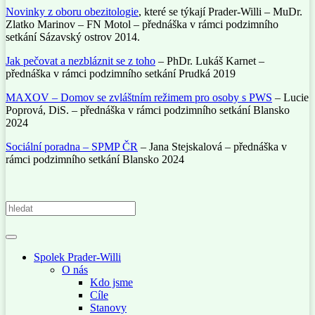
Novinky z oboru obezitologie
, které se týkají Prader-Willi – MuDr.
Zlatko Marinov – FN Motol – přednáška v rámci podzimního
setkání Sázavský ostrov 2014.
Jak pečovat a nezbláznit se z toho
– PhDr. Lukáš Karnet –
přednáška v rámci podzimního setkání Prudká 2019
MAXOV – Domov se zvláštním režimem pro osoby s PWS
– Lucie
Poprová, DiS. – přednáška v rámci podzimního setkání Blansko
2024
Sociální poradna – SPMP ČR
– Jana Stejskalová – přednáška v
rámci podzimního setkání Blansko 2024
Spolek Prader-Willi
O nás
Kdo jsme
Cíle
Stanovy