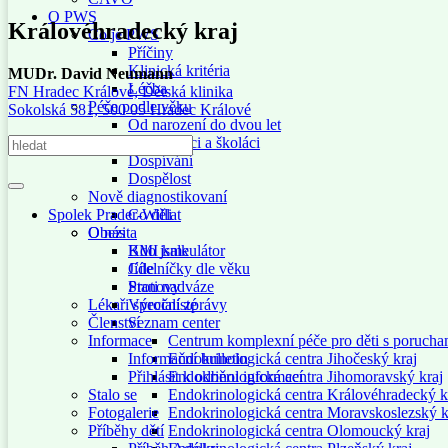
O PWS
Královéhradecký kraj
Co je PWS
Příčiny
Klinická kritéria
MUDr. David Neumann
Léčba
FN Hradec Králové, Dětská klinika
Péče podle věku
Sokolská 581, 500 05 Hradec Králové
Od narození do dvou let
Předškoláci a školáci
Dospívání
Dospělost
Nově diagnostikovaní
Spolek Prader-Willi
Co dělat
O nás
Obezita
Kdo jsme
BMI kalkulátor
Cíle
Jídelníčky dle věku
Stanovy
Proti nadváze
Výroční zprávy
Lékaři specialisté
Členství
Seznam center
Informace
Centrum komplexní péče pro děti s porucha
Informační bulletin
Endokrinologická centra Jihočeský kraj
Přihlásit k odběru informací
Endokrinologická centra Jihomoravský kraj
Stalo se
Endokrinologická centra Královéhradecký k
Fotogalerie
Endokrinologická centra Moravskoslezský k
Příběhy dětí
Endokrinologická centra Olomoucký kraj