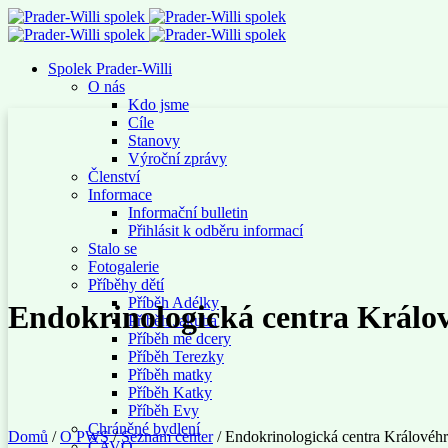
Spolek Prader-Willi
O nás
Kdo jsme
Cíle
Stanovy
Výroční zprávy
Členství
Informace
Informační bulletin
Přihlásit k odběru informací
Stalo se
Fotogalerie
Příběhy dětí
Příběh Adélky
Endokrinologická centra Králo
Příběh Jakuba
Příběh mé dcery
Příběh Terezky
Příběh matky
Příběh Katky
Příběh Evy
Chráněné bydlení
Domů
/
O PWS
/
Seznam center
/
Endokrinologická centra Královéhr
ČAVO