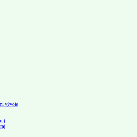
mi vývoje
raj
raj