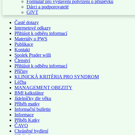
Formulář pro vystavení potvrzení o příspěvku
Dárci a podporovatelé
GIVT
Časté dotazy
Internetové odkazy
Přihlásit k odběru informací
Materiály o PWS
Publikace
Kontakt
Spolek Prader willi
Členství
Přihlásit k odběru informací
Příčiny
KLINICKÁ KRITÉRIA PRO SYNDROM
Léčba
MANAGEMENT OBEZITY
BMI kalkulátor
Jídelníčky dle věku
Příběh matky
Informační bulletin
Informace
Příběh Katky
ČAVO
Chráněné bydlení