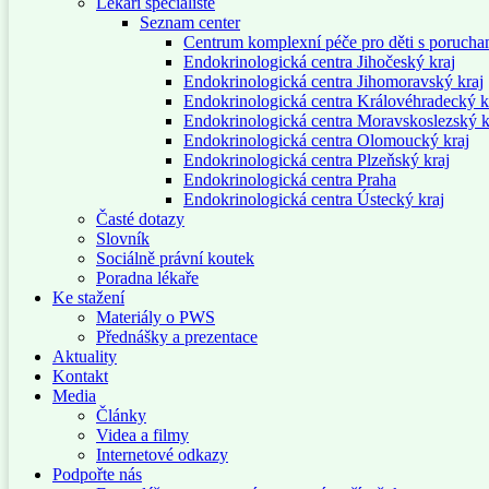
Lékaři specialisté
Seznam center
Centrum komplexní péče pro děti s porucha
Endokrinologická centra Jihočeský kraj
Endokrinologická centra Jihomoravský kraj
Endokrinologická centra Královéhradecký k
Endokrinologická centra Moravskoslezský k
Endokrinologická centra Olomoucký kraj
Endokrinologická centra Plzeňský kraj
Endokrinologická centra Praha
Endokrinologická centra Ústecký kraj
Časté dotazy
Slovník
Sociálně právní koutek
Poradna lékaře
Ke stažení
Materiály o PWS
Přednášky a prezentace
Aktuality
Kontakt
Media
Články
Videa a filmy
Internetové odkazy
Podpořte nás