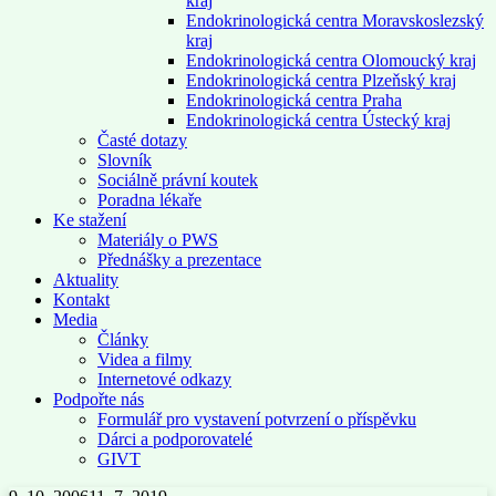
kraj
Endokrinologická centra Moravskoslezský
kraj
Endokrinologická centra Olomoucký kraj
Endokrinologická centra Plzeňský kraj
Endokrinologická centra Praha
Endokrinologická centra Ústecký kraj
Časté dotazy
Slovník
Sociálně právní koutek
Poradna lékaře
Ke stažení
Materiály o PWS
Přednášky a prezentace
Aktuality
Kontakt
Media
Články
Videa a filmy
Internetové odkazy
Podpořte nás
Formulář pro vystavení potvrzení o příspěvku
Dárci a podporovatelé
GIVT