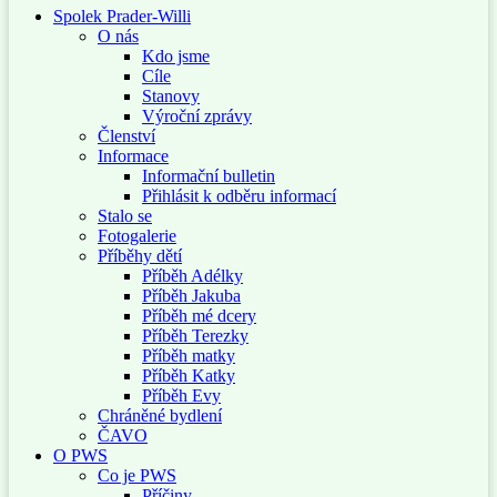
Spolek Prader-Willi
O nás
Kdo jsme
Cíle
Stanovy
Výroční zprávy
Členství
Informace
Informační bulletin
Přihlásit k odběru informací
Stalo se
Fotogalerie
Příběhy dětí
Příběh Adélky
Příběh Jakuba
Příběh mé dcery
Příběh Terezky
Příběh matky
Příběh Katky
Příběh Evy
Chráněné bydlení
ČAVO
O PWS
Co je PWS
Příčiny