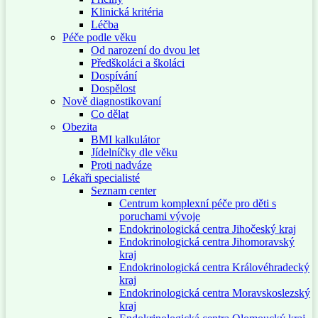
Klinická kritéria
Léčba
Péče podle věku
Od narození do dvou let
Předškoláci a školáci
Dospívání
Dospělost
Nově diagnostikovaní
Co dělat
Obezita
BMI kalkulátor
Jídelníčky dle věku
Proti nadváze
Lékaři specialisté
Seznam center
Centrum komplexní péče pro děti s
poruchami vývoje
Endokrinologická centra Jihočeský kraj
Endokrinologická centra Jihomoravský
kraj
Endokrinologická centra Královéhradecký
kraj
Endokrinologická centra Moravskoslezský
kraj