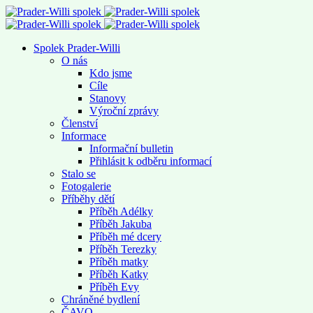
Spolek Prader-Willi
O nás
Kdo jsme
Cíle
Stanovy
Výroční zprávy
Členství
Informace
Informační bulletin
Přihlásit k odběru informací
Stalo se
Fotogalerie
Příběhy dětí
Příběh Adélky
Příběh Jakuba
Příběh mé dcery
Příběh Terezky
Příběh matky
Příběh Katky
Příběh Evy
Chráněné bydlení
ČAVO