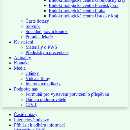
Endokrinologická centra Olomoucký kraj
Endokrinologická centra Plzeňský kraj
Endokrinologická centra Praha
Endokrinologická centra Ústecký kraj
Časté dotazy
Slovník
Sociálně právní koutek
Poradna lékaře
Ke stažení
Materiály o PWS
Přednášky a prezentace
Aktuality
Kontakt
Media
Články
Videa a filmy
Internetové odkazy
Podpořte nás
Formulář pro vystavení potvrzení o příspěvku
Dárci a podporovatelé
GIVT
Časté dotazy
Internetové odkazy
Přihlásit k odběru informací