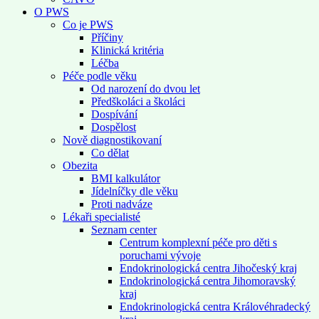
O PWS
Co je PWS
Příčiny
Klinická kritéria
Léčba
Péče podle věku
Od narození do dvou let
Předškoláci a školáci
Dospívání
Dospělost
Nově diagnostikovaní
Co dělat
Obezita
BMI kalkulátor
Jídelníčky dle věku
Proti nadváze
Lékaři specialisté
Seznam center
Centrum komplexní péče pro děti s
poruchami vývoje
Endokrinologická centra Jihočeský kraj
Endokrinologická centra Jihomoravský
kraj
Endokrinologická centra Královéhradecký