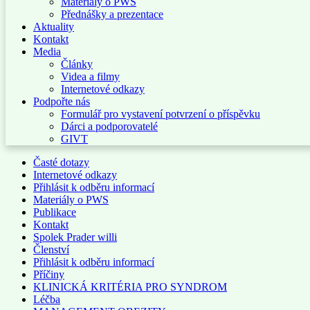
Materiály o PWS
Přednášky a prezentace
Aktuality
Kontakt
Media
Články
Videa a filmy
Internetové odkazy
Podpořte nás
Formulář pro vystavení potvrzení o příspěvku
Dárci a podporovatelé
GIVT
Časté dotazy
Internetové odkazy
Přihlásit k odběru informací
Materiály o PWS
Publikace
Kontakt
Spolek Prader willi
Členství
Přihlásit k odběru informací
Příčiny
KLINICKÁ KRITÉRIA PRO SYNDROM
Léčba