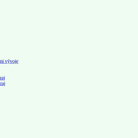
mi vývoje
raj
raj