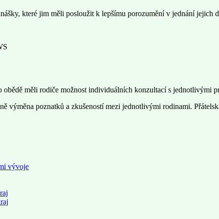
šky, které jim měli posloužit k lepšímu porozumění v jednání jejich dě
PWS
bědě měli rodiče možnost individuálních konzultací s jednotlivými pr
vně výměna poznatků a zkušeností mezi jednotlivými rodinami. Přátelsk
mi vývoje
raj
raj