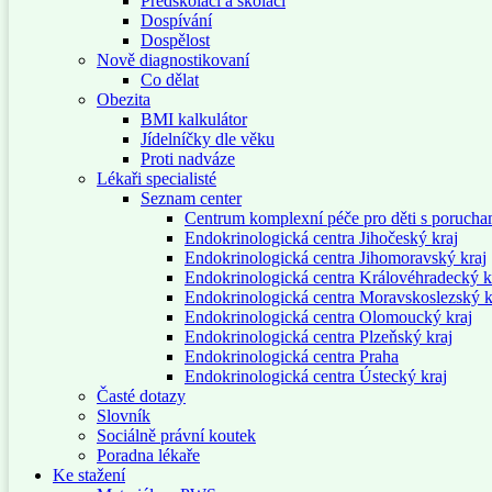
Předškoláci a školáci
Dospívání
Dospělost
Nově diagnostikovaní
Co dělat
Obezita
BMI kalkulátor
Jídelníčky dle věku
Proti nadváze
Lékaři specialisté
Seznam center
Centrum komplexní péče pro děti s porucha
Endokrinologická centra Jihočeský kraj
Endokrinologická centra Jihomoravský kraj
Endokrinologická centra Královéhradecký k
Endokrinologická centra Moravskoslezský k
Endokrinologická centra Olomoucký kraj
Endokrinologická centra Plzeňský kraj
Endokrinologická centra Praha
Endokrinologická centra Ústecký kraj
Časté dotazy
Slovník
Sociálně právní koutek
Poradna lékaře
Ke stažení