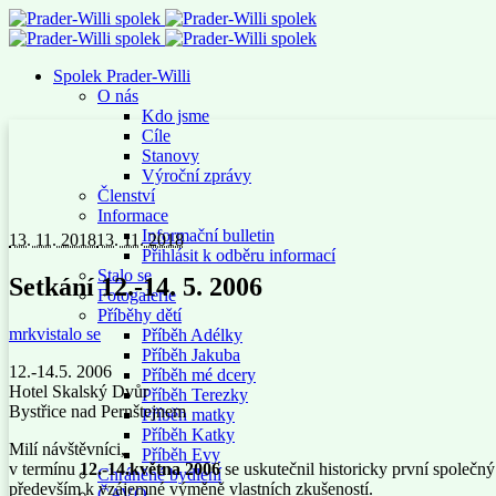
Spolek Prader-Willi
O nás
Kdo jsme
Cíle
Stanovy
Výroční zprávy
Členství
Informace
Informační bulletin
13. 11. 2018
13. 11. 2018
Přihlásit k odběru informací
Stalo se
Setkání 12.-14. 5. 2006
Fotogalerie
Příběhy dětí
mrkvi
stalo se
Příběh Adélky
Příběh Jakuba
12.-14.5. 2006
Příběh mé dcery
Hotel Skalský Dvůr
Příběh Terezky
Bystřice nad Pernštejnem
Příběh matky
Příběh Katky
Milí návštěvníci,
Příběh Evy
v termínu
12.-14.května 2006
se uskutečnil historicky první společn
Chráněné bydlení
především k vzájemné výměně vlastních zkušeností.
ČAVO