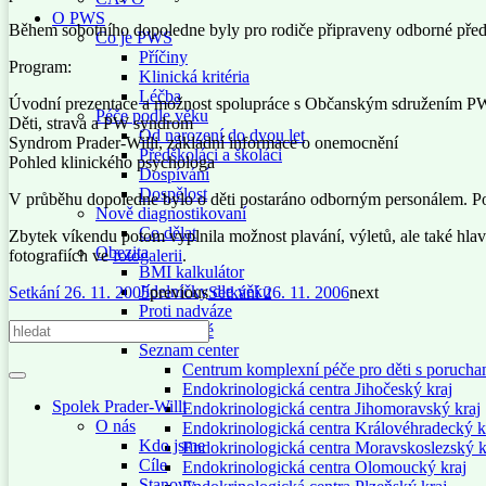
O PWS
Během sobotního dopoledne byly pro rodiče připraveny odborné předná
Co je PWS
Příčiny
Program:
Klinická kritéria
Léčba
Úvodní prezentace a možnost spolupráce s Občanským sdružením 
Péče podle věku
Děti, strava a PW syndrom
Od narození do dvou let
Syndrom Prader-Willi, základní informace o onemocnění
Předškoláci a školáci
Pohled klinického psychologa
Dospívání
Dospělost
V průběhu dopoledne bylo o děti postaráno odborným personálem. Po o
Nově diagnostikovaní
Co dělat
Zbytek víkendu potom vyplnila možnost plavání, výletů, ale také hla
Obezita
fotografiích ve
fotogalerii
.
BMI kalkulátor
Jídelníčky dle věku
Setkání 26. 11. 2005
previous
Setkání 26. 11. 2006
next
Proti nadváze
Lékaři specialisté
Seznam center
Centrum komplexní péče pro děti s porucha
Endokrinologická centra Jihočeský kraj
Spolek Prader-Willi
Endokrinologická centra Jihomoravský kraj
O nás
Endokrinologická centra Královéhradecký k
Kdo jsme
Endokrinologická centra Moravskoslezský k
Cíle
Endokrinologická centra Olomoucký kraj
Stanovy